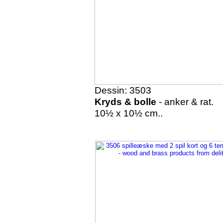
Dessin: 3503
Kryds & bolle
- anker & rat.
10½ x 10½ cm..