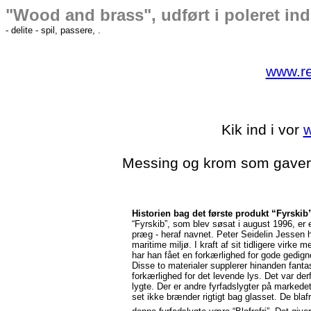
"Wood and brass", udført i poleret ind
- delite - spil, passere, .
www.r
Kik ind i vor
w
Messing og krom som gave
Historien bag det første produkt “Fyrskib
“Fyrskib”, som blev søsat i august 1996, er e
præg - heraf navnet. Peter Seidelin Jessen ha
maritime miljø. I kraft af sit tidligere virk
har han fået en forkærlighed for gode gedign
Disse to materialer supplerer hinanden fant
forkærlighed for det levende lys. Det var derfo
lygte. Der er andre fyrfadslygter på markedet,
set ikke brænder rigtigt bag glasset. De blafre