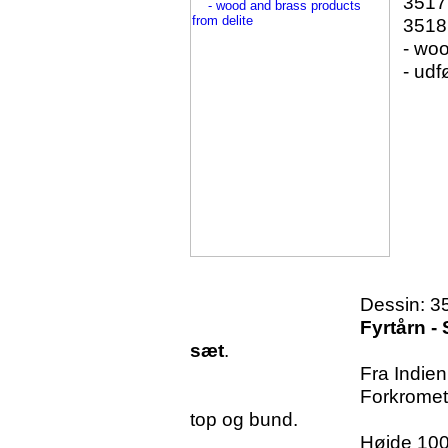
3517:
3518:
- woo
- udf
Dessin: 35
Fyrtårn
-
sæt
.
Fra Indien
Forkromet udven
top og bund.
Højde 100 m