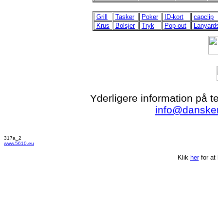
Grill
Tasker
Poker
ID-kort
capclip
Krus
Bolsjer
Tryk
Pop-out
Lanyard
Yderligere information på t
info@dansker
317a_2
www.5610.eu
Klik
her
for at