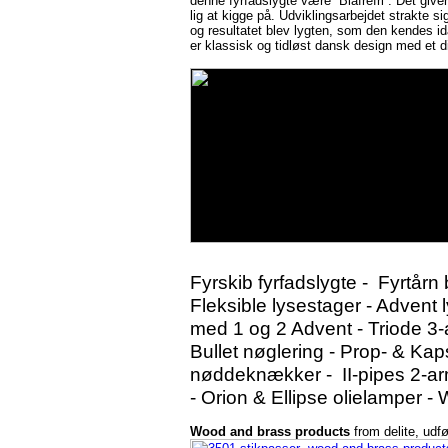
denne fyrfadslygte være “Blafrefri”. Det give
lig at kigge på. Udviklingsarbejdet strakte s
og resultatet blev lygten, som den kendes id
er klassisk og tidløst dansk design med et d
Fyrskib fyrfadslygte -
Fyrtårn 
Fleksible lysestager - Advent 
med 1 og 2 Advent - Triode 3-
Bullet nøglering - Prop- & Ka
nøddeknækker - II-pipes 2-arme
- Orion & Ellipse olielamper -
Wood and brass products
from delite, udfø