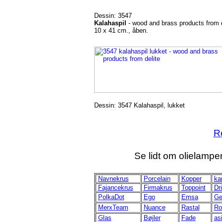
Dessin: 3547
Kalahaspil
- wood and brass products from d
10 x 41 cm., åben.
Dessin: 3547 Kalahaspil, lukket
Re
Se lidt om olielampe
Navnekrus
Porcelain
Kopper
ka
Fajancekrus
Firmakrus
Toppoint
Dr
PolkaDot
Ego
Emsa
Ge
MerxTeam
Nuance
Rastal
Ro
Glas
Bøjler
Fade
asi