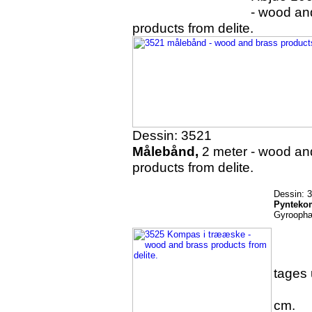
- wood and b
products from delite.
Dessin: 3521
Målebånd,
2 meter - wood an
products from delite.
Dessin: 
Pynteko
Gyroophæ
Dess
tages 
3526
cm.