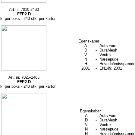
Art.nr. 7010-2480
FFP2 D
k. per boks - 240 stk. per karton
Egenskaber
A
-
ActivForm
D
-
DuraMesh
V
-
Ventex
N
-
Næsepude
H
-
Hovedbåndsspænd
2001
-
EN149: 2001
Art. nr. 7025-2485
FFP2 D
k. per boks - 240 stk. per karton
Egenskaber
A
-
ActivForm
D
-
DuraMesh
V
-
Ventex
N
-
Næsepude
H
-
Hovedbåndsspænd