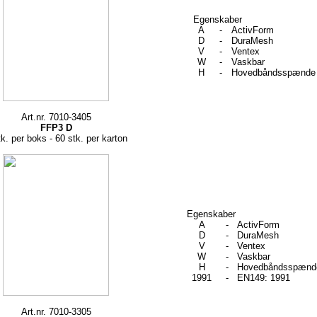
Egenskaber
A
-
ActivForm
D
-
DuraMesh
V
-
Ventex
W
-
Vaskbar
H
-
Hovedbåndsspænde
Art.nr. 7010-3405
FFP3 D
tk. per boks - 60 stk. per karton
Egenskaber
A
-
ActivForm
D
-
DuraMesh
V
-
Ventex
W
-
Vaskbar
H
-
Hovedbåndsspænd
1991
-
EN149: 1991
Art.nr. 7010-3305