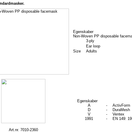
tandardmasker.
Egenskaber
Non-Woven PP disposable facem
3-ply
Ear loop
Size
Adults
Egenskaber
A
-
ActivForm
D
-
DuraMesh
V
-
Ventex
1991
-
EN 149: 19
Art.nr. 7010-2360