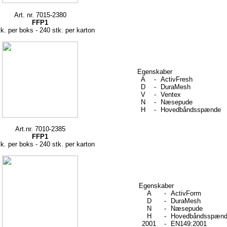
Art. nr. 7015-2380
FFP1
k. per boks - 240 stk. per karton
Egenskaber
A
-
ActivFresh
D
-
DuraMesh
V
-
Ventex
N
-
Næsepude
H
-
Hovedbåndsspænde
Art.nr. 7010-2385
FFP1
k. per boks - 240 stk. per karton
Egenskaber
A
-
ActivForm
D
-
DuraMesh
N
-
Næsepude
H
-
Hovedbåndsspæn
2001
-
EN149:2001