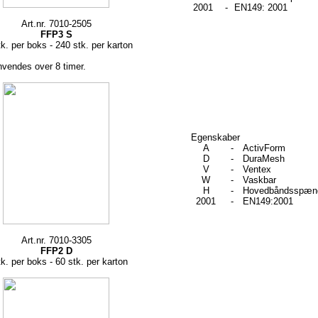
2001
-
EN149: 2001
Art.nr. 7010-2505
FFP3 S
k. per boks - 240 stk. per karton
nvendes over 8 timer.
Egenskaber
A
-
ActivForm
D
-
DuraMesh
V
-
Ventex
W
-
Vaskbar
H
-
Hovedbåndsspæn
2001
-
EN149:2001
Art.nr. 7010-3305
FFP2 D
tk. per boks - 60 stk. per karton