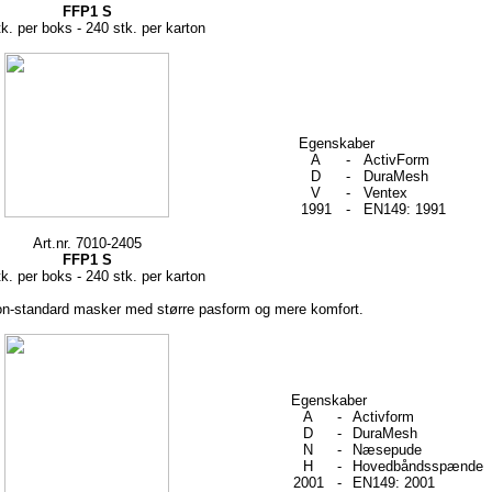
FFP1 S
k. per boks - 240 stk. per karton
Egenskaber
A
-
ActivForm
D
-
DuraMesh
V
-
Ventex
1991
-
EN149: 1991
Art.nr. 7010-2405
FFP1 S
k. per boks - 240 stk. per karton
n-standard masker med større pasform og mere komfort.
Egenskaber
A
-
Activform
D
-
DuraMesh
N
-
Næsepude
H
-
Hovedbåndsspænde
2001
-
EN149: 2001