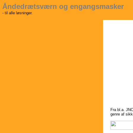
Åndedrætsværn og engangsmasker
- til alle løsninger.
Fra bl.a. JNC
genre af sikk