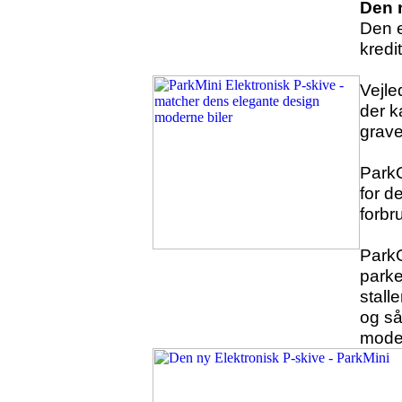
Den n
Den e
kredi
Vejle
der k
grave
ParkO
for d
forbr
ParkO
parke
stalle
og så
moder