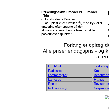
Parkeringsskive i model PL10 model
- Trio
- Flot eksklusiv P-skive.
- Fås i plast eller rustfrit stål, med tryk eller
gravering efter opgave på den
aluminiumsfarvet bund - Nemt at stille
parkeringstidspunktet.
Forlang et oplæg de
Alle priser er dagspris - og
af en
BBQ-Grill
Tasker og 
R
adiosæt
Krus
Lommeregner
Beachtenn
Lanyards
Fittings
Penne
Revisorpo
Roliganudstyr
Nøgleringe