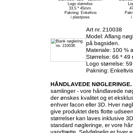
Logo størrelse:
Lo
33,5 * 45mm.
4
Pakning: Enkeltvis
Pakn
i plastpose.
i
Art nr. 210038
Model: Aflang nøg
på bagsiden.
Materiale: 100 % a
Størrelse: 66 * 49
Logo størrelse: 59
Pakning: Enkeltvis
HÅNDLAVEDE NØGLERINGE
samlinger - vore håndlavede nøgl
der ønskes kvalitet og et eksklu
enhver facon eller 3D. Hver nøgle
give produktet dets flotte udsee
størrelser kan laves inklusive 3D
standard nøgleringe, er vore hå
vandtætte. Selvfølgelig er hver e