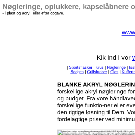
Nøgleringe, oplukkere, kapselåbnere o
- i plast og acryl, eller efter opgave.
www.
Kik ind i vor
|
Sportsflasker
|
Krus
|
Nøgleringe
|
Iss
|
Badges
|
Grillskraber
|
Glas
|
Kuffer
BLANKE AKRYL NØGLERI
forskellige akryl nøgleringe 
og budget. Fra vore håndlave
forskellige funktio-ner eller ev
den rigtige løsning til Dem. Vo
fordelagtige priser ved minim