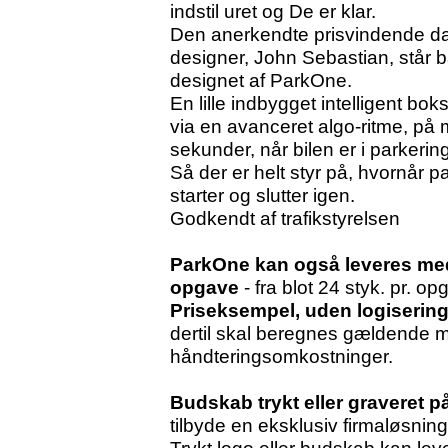
indstil uret og De er klar.
Den anerkendte prisvindende d
designer, John Sebastian, står 
designet af ParkOne.
En lille indbygget intelligent bok
via en avanceret algo-ritme, på
sekunder, når bilen er i parkering
Så der er helt styr på, hvornår p
starter og slutter igen.
Godkendt af trafikstyrelsen
ParkOne kan også leveres med
opgave
- fra blot 24 styk. pr. op
Priseksempel, uden logisering
dertil skal beregnes gældende mo
håndteringsomkostninger.
Budskab trykt eller graveret p
tilbyde en eksklusiv firmaløsn