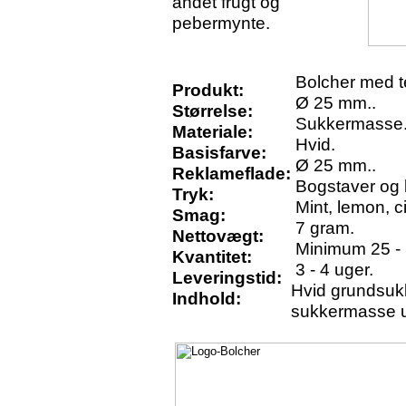
andet frugt og
pebermynte.
Bolcher med t
Produkt:
Ø 25 mm..
Størrelse:
Sukkermasse
Materiale:
Hvid.
Basisfarve:
Ø 25 mm..
Reklameflade:
Bogstaver og l
Tryk:
Mint, lemon, cit
Smag:
7 gram.
Nettovægt:
Minimum 25 - 
Kvantitet:
3 - 4 uger.
Leveringstid:
Hvid grundsuk
Indhold:
sukkermasse 