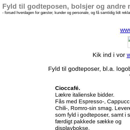
Fyld til godteposen, bolsjer
og andre 
- forsød hverdagen for gæster, kunder og personale, og få samtidig lidt rekl
www
Kik ind i vor
w
Fyld til godteposer, bl.a. logo
Cioccafé.
Lækre italienske bidder.
Fås med Espresso-, Cappucci
Chili-, Romro-sin smag. Lever
som fyld i godteposer, samt i
færdigt pakkede sække og
displaybokse.