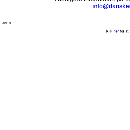
info@dansker
294_6
Klik
her
for at