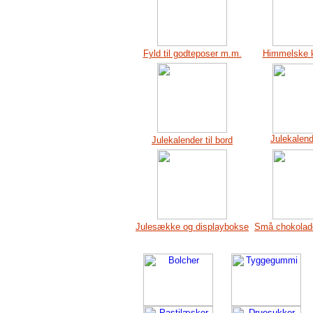
Fyld til godteposer m.m.
Himmelske k
Julekalen
Julekalender til bord
Julesække og displaybokse
Små chokolade