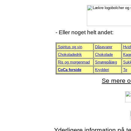
- Eller
noget helt andet:
Spiritus og vin
Dåsevarer
Hvid
Chokoladedrik
Chokolade
Kag
Ris og morgenmad
Smørepålæg
Suk
CoCa forside
Krydderi
Te
Se mere o
Yderligere information på t