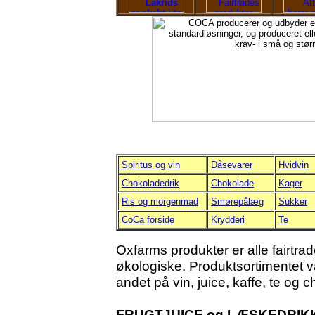
Spiritus og vin
Dåsevarer
Hvidvin
Chokoladedrik
Chokolade
Kager
Ris og morgenmad
Smørepålæg
Sukker
CoCa forside
Krydderi
Te
Oxfarms produkter er alle fairtr
økologiske. Produktsortimentet var
andet på vin, juice, kaffe, te og 
FRUGTJUICE og LÆSKEDRIK