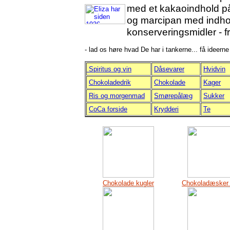
med et kakaoindhold p
og marcipan med indho
konserveringsmidler - fr
- lad os høre hvad De har i tankerne... få ideerne
Spiritus og vin
Dåsevarer
Hvidvin
Chokoladedrik
Chokolade
Kager
Ris og morgenmad
Smørepålæg
Sukker
CoCa forside
Krydderi
Te
Chokolade kugler
Chokoladæsker ti