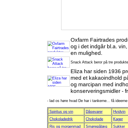
Oxfarm Fairtrades prod
og i det indgår bl.a. vi
en mulighed.
Snack Attack beror på tre produkte
Eliza har siden 1936 p
med et kakaoindhold p
og marcipan med indho
konserveringsmidler - fr
- lad os høre hvad De har i tankerne... få ideerne
Spiritus og vin
Dåsevarer
Hvidvin
Chokoladedrik
Chokolade
Kager
Ris og morgenmad
Smørepålæg
Sukker