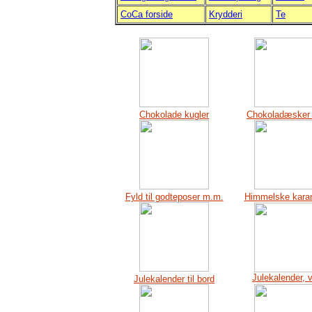
CoCa forside
Krydderi
Te
Chokolade kugler
Chokoladæsker ti
Fyld til godteposer m.m.
Himmelske karam
Julekalender,
Julekalender til bord