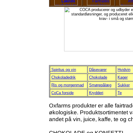
Spiritus og vin
Dåsevarer
Hvidvin
Chokoladedrik
Chokolade
Kager
Ris og morgenmad
Smørepålæg
Sukker
CoCa forside
Krydderi
Te
Oxfarms produkter er alle fairtr
økologiske. Produktsortimentet var
andet på vin, juice, kaffe, te og 
CHOKOLADE og KONFETTI.