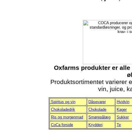
Oxfarms produkter er alle
ø
Produktsortimentet varierer e
vin, juice, 
Spiritus og vin
Dåsevarer
Hvidvin
Chokoladedrik
Chokolade
Kager
Ris og morgenmad
Smørepålæg
Sukker
CoCa forside
Krydderi
Te