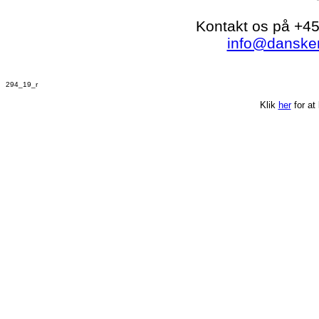
Kontakt os på +45
info@dansker
294_19_r
Klik
her
for at