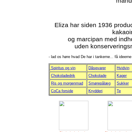
mandl
Eliza har siden 1936 prod
kakaoi
og marcipan med indh
uden konserveringsmi
- lad os høre hvad De har i tankerne... få ideerne
Spiritus og vin
Dåsevarer
Hvidvin
Chokoladedrik
Chokolade
Kager
Ris og morgenmad
Smørepålæg
Sukker
CoCa forside
Krydderi
Te